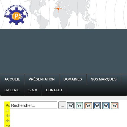
ACCUEIL
PRÉSENTATION
DOMAINES
NOS MARQUES
GALERIE
S.A.V
CONTACT
Pour
la
disponibilité
de
matériels