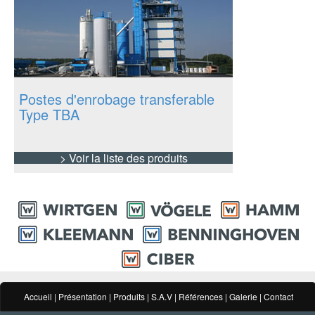
Postes d'enrobage transferable
Type TBA
> Voir la liste des produits
Accueil
|
Présentation
|
Produits
|
S.A.V
|
Références
|
Galerie
|
Contact