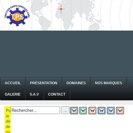
ACCUEIL
PRÉSENTATION
DOMAINES
NOS MARQUES
GALERIE
S.A.V
CONTACT
Pour
la
disponibilité
de
matériels