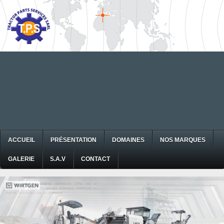
ACCUEIL
PRÉSENTATION
DOMAINES
NOS MARQUES
GALERIE
S.A.V
CONTACT
La Sarl TRACTOR PARTS SERVICES (TPS) est le
représentant officiel du groupe Allemand WIRTGEN en
Algérie, distribuant ses six marques.