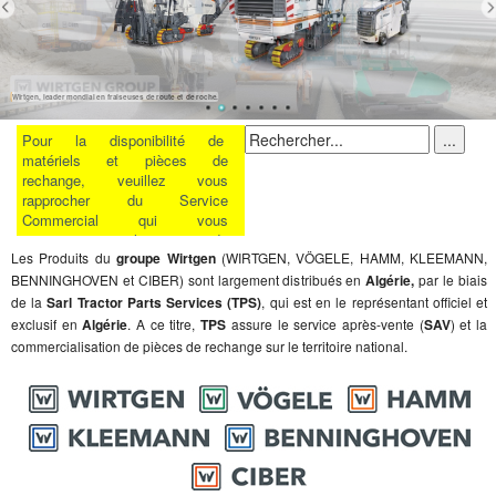
Wirtgen, leader mondial en fraiseuses de route et de roche.
Pour la disponibilité de
matériels et pièces de
rechange, veuillez vous
rapprocher du Service
Commercial qui vous
renseignera, car la situation du
Les Produits du
groupe Wirtgen
(WIRTGEN, VÖGELE, HAMM, KLEEMANN,
évolue de jour en jour.
BENNINGHOVEN et CIBER) sont largement distribués en
Algérie,
par le biais
Plus de détails
de la
Sarl Tractor Parts Services (TPS)
, qui est en le représentant officiel et
exclusif en
Algérie
. A ce titre,
TPS
assure le service après-vente (
SAV
) et la
commercialisation de pièces de rechange sur le territoire national.