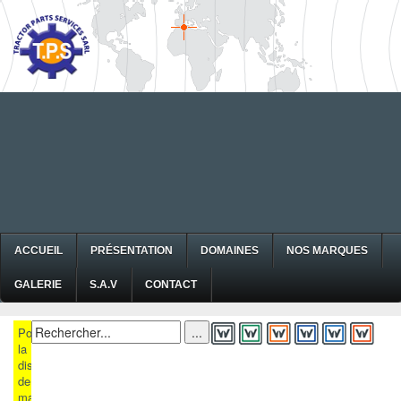
ACCUEIL
PRÉSENTATION
DOMAINES
NOS MARQUES
GALERIE
S.A.V
CONTACT
Pour
la
disponibilité
de
matériels