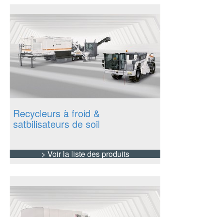
détails
Recycleurs à froid &
satbilisateurs de soil
> Voir la liste des produits