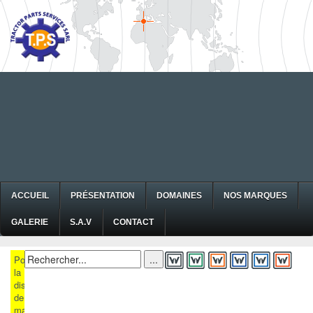
ACCUEIL
PRÉSENTATION
DOMAINES
NOS MARQUES
GALERIE
S.A.V
CONTACT
Pour
la
disponibilité
de
matériels