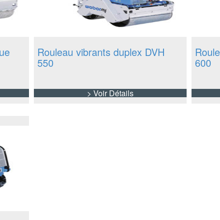
que
Rouleau vibrants duplex DVH
Roule
550
600
> Voir Détails