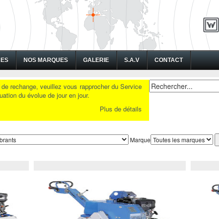
NES
NOS MARQUES
GALERIE
S.A.V
CONTACT
s de rechange, veuillez vous rapprocher du Service
ation du évolue de jour en jour.
Plus de détails
Marque