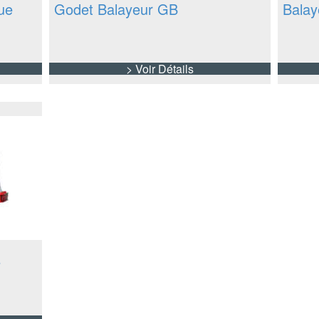
ue
Godet Balayeur GB
Balay
> Voir Détails
e