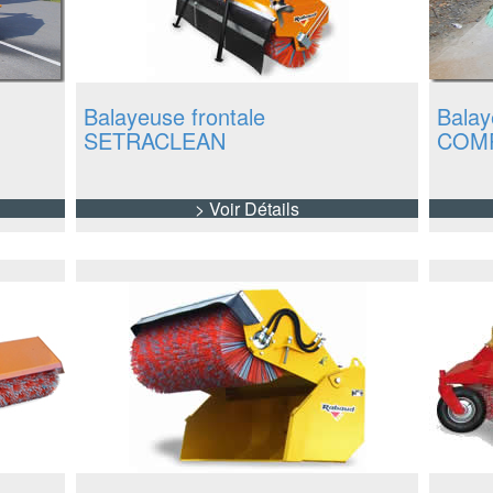
Balayeuse frontale
Bala
SETRACLEAN
COMP
> Voir Détails