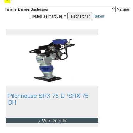
et
Famille
pièces
Marque
de
Retour
rechange,
veuillez
vous
rapprocher
du
Service
Commercial
qui
vous
renseignera,
car
la
situation
du
Pilonneuse SRX 75 D /SRX 75
évolue
de
DH
jour
en
jour.
> Voir Détails
Plus
de