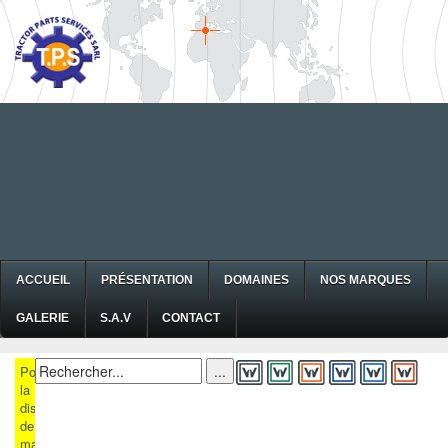
ACCUEIL
PRÉSENTATION
DOMAINES
NOS MARQUES
GALERIE
S.A.V
CONTACT
Pour
la
disponibilité
de
matériels